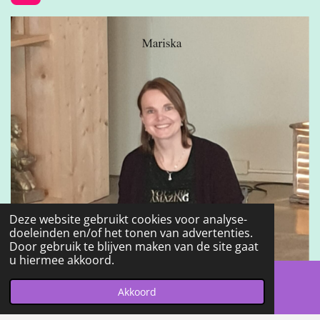
n
s
t
a
g
r
a
m
Deze website gebruikt cookies voor analyse-
doeleinden en/of het tonen van advertenties.
Door gebruik te blijven maken van de site gaat
u hiermee akkoord.
Akkoord
E-mailadres